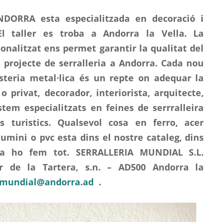
ORRA esta especialitzada en decoració i
 El taller es troba a Andorra la Vella. La
sonalitzat ens permet garantir la qualitat del
l projecte de serralleria a Andorra. Cada nou
usteria metal·lica és un repte on adequar la
 o privat, decorador, interiorista, arquitecte,
tem especialitzats en feines de serrralleira
 turistics. Qualsevol cosa en ferro, acer
lumini o pvc esta dins el nostre cataleg, dins
ia ho fem tot. SERRALLERIA MUNDIAL S.L.
er de la Tartera, s.n. – AD500 Andorra la
.mundial@andorra.ad
.