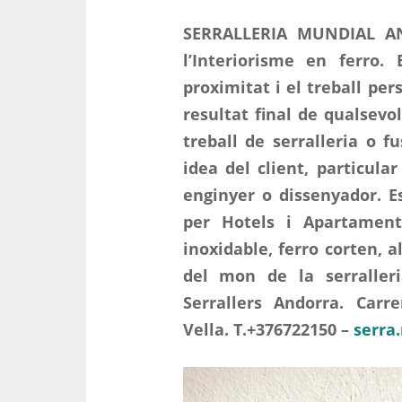
SERRALLERIA MUNDIAL AND
l’Interiorisme en ferro.
proximitat i el treball per
resultat final de qualsevo
treball de serralleria o f
idea del client, particular
enginyer o dissenyador. Es
per Hotels i Apartaments
inoxidable, ferro corten, a
del mon de la serraller
Serrallers Andorra. Carr
Vella.
T.+376722150 –
serra