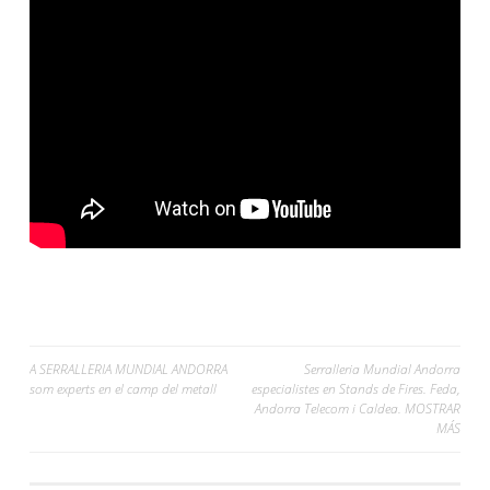
Navegación
A SERRALLERIA MUNDIAL ANDORRA
Serralleria Mundial Andorra
som experts en el camp del metall
especialistes en Stands de Fires. Feda,
de
Andorra Telecom i Caldea. MOSTRAR
MÁS
entradas