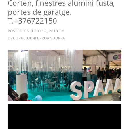
Corten, finestres alumini fusta,
portes de garatge.
T.+376722150
POSTED ON
JULIO 15, 2018
BY
DECORACIOENFERROANDORRA