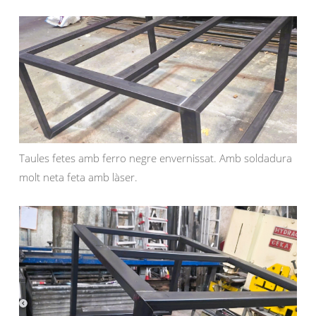
Taules fetes amb ferro negre envernissat. Amb soldadura
molt neta feta amb làser.