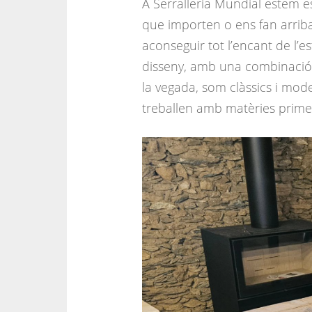
A Serralleria Mundial estem esp
que importen o ens fan arribar
aconseguir tot l’encant de l’es
disseny, amb una combinació d
la vegada, som clàssics i mode
treballen amb matèries prime