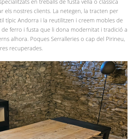
ecialitzats en treballs de fusta vella o clàssica
 els nostres clients. La netegen, la tracten per
til típic Andorra i la reutilitzen i creem mobles de
e ferro i fusta que li dona modernitat i tradició a
rns alhora. Poques Serralleries o cap del Pirineu,
res recuperades.