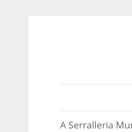
Skip
to
content
A Serralleria Mu