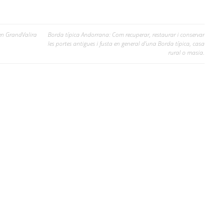
 en GrandValira
Borda típica Andorrana: Com recuperar, restaurar i conservar
les portes antigues i fusta en general d’una Borda típica, casa
rural o masia.