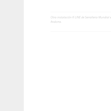
Otra instalación K·LINE de Serralleria Mundial
Navegación
Andorra.
de
entradas