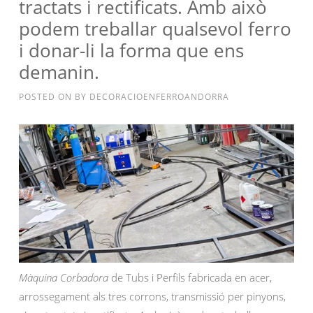
tractats i rectificats. Amb això
podem treballar qualsevol ferro
i donar-li la forma que ens
demanin.
POSTED ON
BY
DECORACIOENFERROANDORRA
Màquina Corbadora
de Tubs i Perfils fabricada en acer,
arrossegament als tres corrons, transmissió per pinyons,