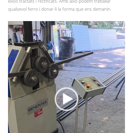
eixos tractats i rectificats. Amb això podem treballar
qualsevol ferro i donar-li la forma que ens demanin.
Reproductor
de
vídeo